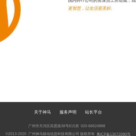
国内外IT公司的资深员工所组成，
更智慧，让生活更美好。
关于神马
服务声明
站长平台
广州市天河区高普路38号615房 020-66824888
©2013-2020 广州神马移动信息科技有限公司 版权所有
粤ICP备13072090号