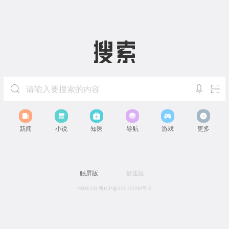
新闻
小说
知医
导航
游戏
更多
触屏版
极速版
©SM.CN 粤ICP备13072090号-2